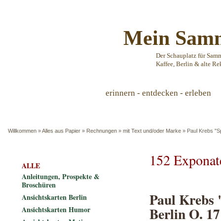
Mein Samm
Der Schauplatz für Sam
Kaffee, Berlin & alte Re
erinnern - entdecken - erleben
Willkommen
»
Alles aus Papier
»
Rechnungen
»
mit Text und/oder Marke
»
Paul Krebs "Sp
152 Exponat
ALLE
Anleitungen, Prospekte &
Broschüren
Paul Krebs "
Ansichtskarten Berlin
Berlin O. 17
Ansichtskarten Humor