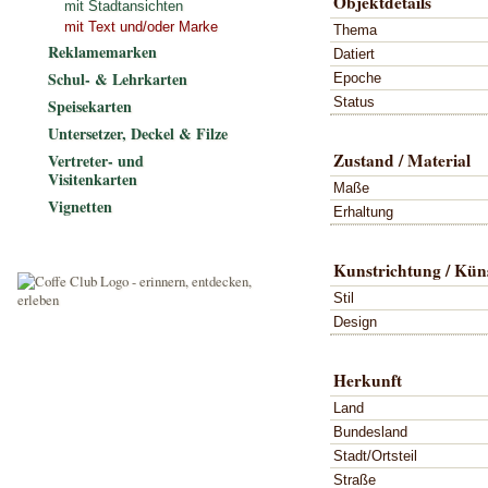
Objektdetails
mit Stadtansichten
mit Text und/oder Marke
Thema
Reklamemarken
Datiert
Schul- & Lehrkarten
Epoche
Status
Speisekarten
Untersetzer, Deckel & Filze
Zustand / Material
Vertreter- und
Visitenkarten
Maße
Vignetten
Erhaltung
Kunstrichtung / Küns
Stil
Design
Herkunft
Land
Bundesland
Stadt/Ortsteil
Straße