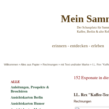
Mein Samm
Der Schauplatz für Sam
Kaffee, Berlin & alte Re
erinnern - entdecken - erleben
Willkommen
»
Alles aus Papier
»
Rechnungen
»
mit Text und/oder Marke
»
I.L. Rex "Kaff
152 Exponate in di
ALLE
Anleitungen, Prospekte &
Broschüren
I.L. Rex "Kaffee-Tee
Ansichtskarten Berlin
Rechnungen
Ansichtskarten Humor