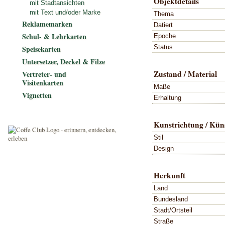
Objektdetails
mit Stadtansichten
mit Text und/oder Marke
Thema
Reklamemarken
Datiert
Schul- & Lehrkarten
Epoche
Status
Speisekarten
Untersetzer, Deckel & Filze
Zustand / Material
Vertreter- und
Visitenkarten
Maße
Vignetten
Erhaltung
Kunstrichtung / Küns
Stil
Design
Herkunft
Land
Bundesland
Stadt/Ortsteil
Straße