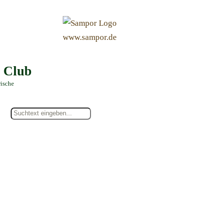
&
www.sampor.de
e Club
rische