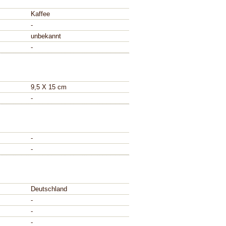
Kaffee
-
unbekannt
-
9,5 X 15 cm
-
-
-
Deutschland
-
-
-