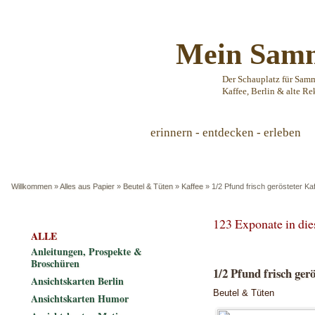
Mein Samm
Der Schauplatz für Sam
Kaffee, Berlin & alte Re
erinnern - entdecken - erleben
Willkommen
»
Alles aus Papier
»
Beutel & Tüten
»
Kaffee
»
1/2 Pfund frisch gerösteter K
123 Exponate in di
ALLE
Anleitungen, Prospekte &
Broschüren
1/2 Pfund frisch ger
Ansichtskarten Berlin
Beutel & Tüten
Ansichtskarten Humor