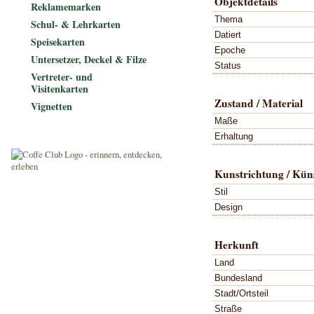
Objektdetails
Reklamemarken
Thema
Schul- & Lehrkarten
Datiert
Speisekarten
Epoche
Untersetzer, Deckel & Filze
Status
Vertreter- und
Visitenkarten
Zustand / Material
Vignetten
Maße
Erhaltung
Kunstrichtung / Küns
Stil
Design
Herkunft
Land
Bundesland
Stadt/Ortsteil
Straße