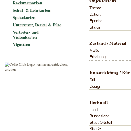
Objektdetails
Reklamemarken
Thema
Schul- & Lehrkarten
Datiert
Speisekarten
Epoche
Untersetzer, Deckel & Filze
Status
Vertreter- und
Visitenkarten
Zustand / Material
Vignetten
Maße
Erhaltung
Kunstrichtung / Küns
Stil
Design
Herkunft
Land
Bundesland
Stadt/Ortsteil
Straße