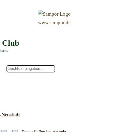
&
www.sampor.de
e Club
rische
-Neustadt
Dieser Kaffee hat ein sehr