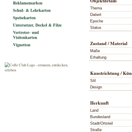
Objektdetails
Reklamemarken
Thema
Schul- & Lehrkarten
Datiert
Speisekarten
Epoche
Untersetzer, Deckel & Filze
Status
Vertreter- und
Visitenkarten
Zustand / Material
Vignetten
Maße
Erhaltung
Kunstrichtung / Küns
Stil
Design
Herkunft
Land
Bundesland
Stadt/Ortsteil
Straße