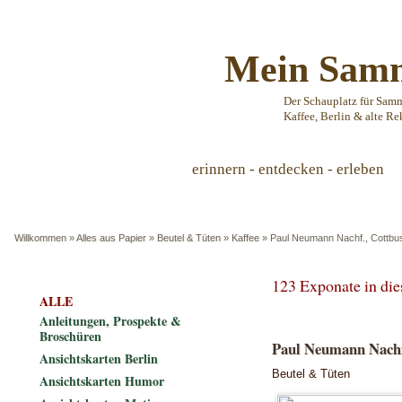
Mein Samm
Der Schauplatz für Sam
Kaffee, Berlin & alte Re
erinnern - entdecken - erleben
Willkommen
»
Alles aus Papier
»
Beutel & Tüten
»
Kaffee
»
Paul Neumann Nachf., Cottbu
123 Exponate in di
ALLE
Anleitungen, Prospekte &
Broschüren
Paul Neumann Nachf
Ansichtskarten Berlin
Beutel & Tüten
Ansichtskarten Humor