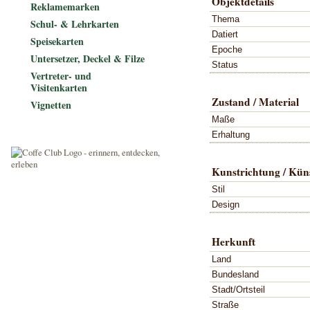
Objektdetails
Reklamemarken
Thema
Schul- & Lehrkarten
Datiert
Speisekarten
Epoche
Untersetzer, Deckel & Filze
Status
Vertreter- und
Visitenkarten
Zustand / Material
Vignetten
Maße
Erhaltung
Kunstrichtung / Küns
Stil
Design
Herkunft
Land
Bundesland
Stadt/Ortsteil
Straße