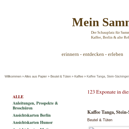
Mein Samm
Der Schauplatz für Sam
Kaffee, Berlin & alte Re
erinnern - entdecken - erleben
Willkommen
»
Alles aus Papier
»
Beutel & Tüten
»
Kaffee
»
Kaffee Tanga, Stein-Säckinge
123 Exponate in di
ALLE
Anleitungen, Prospekte &
Broschüren
Kaffee Tanga, Stein
Ansichtskarten Berlin
Beutel & Tüten
Ansichtskarten Humor