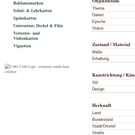
Objektdetails
Reklamemarken
Thema
Schul- & Lehrkarten
Datiert
Speisekarten
Epoche
Untersetzer, Deckel & Filze
Status
Vertreter- und
Visitenkarten
Zustand / Material
Vignetten
Maße
Erhaltung
Kunstrichtung / Küns
Stil
Design
Herkunft
Land
Bundesland
Stadt/Ortsteil
Straße