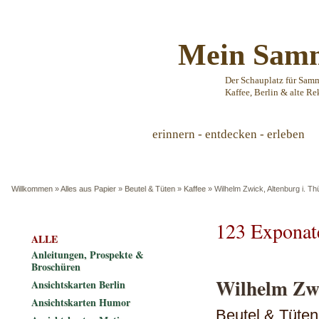
Mein Samm
Der Schauplatz für Sam
Kaffee, Berlin & alte Re
erinnern - entdecken - erleben
Willkommen
»
Alles aus Papier
»
Beutel & Tüten
»
Kaffee
»
Wilhelm Zwick, Altenburg i. Thü
123 Exponat
ALLE
Anleitungen, Prospekte &
Broschüren
Wilhelm Zwi
Ansichtskarten Berlin
Ansichtskarten Humor
Beutel & Tüten