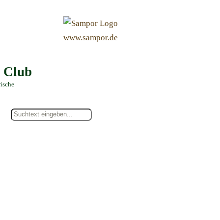
&
www.sampor.de
e Club
rische