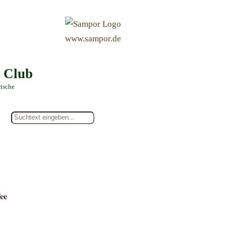
&
www.sampor.de
e Club
rische
ee