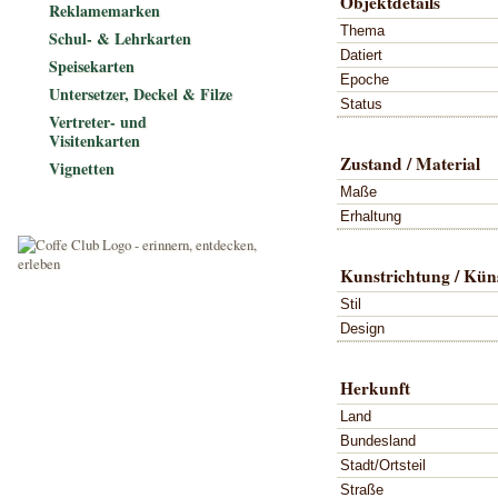
Objektdetails
Reklamemarken
Thema
Schul- & Lehrkarten
Datiert
Speisekarten
Epoche
Untersetzer, Deckel & Filze
Status
Vertreter- und
Visitenkarten
Zustand / Material
Vignetten
Maße
Erhaltung
Kunstrichtung / Küns
Stil
Design
Herkunft
Land
Bundesland
Stadt/Ortsteil
Straße