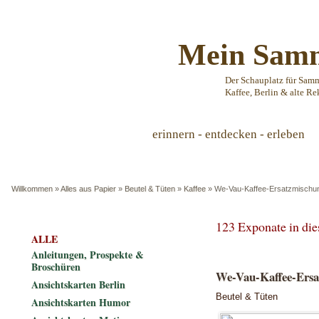
Mein Samm
Der Schauplatz für Sam
Kaffee, Berlin & alte Re
erinnern - entdecken - erleben
Willkommen
»
Alles aus Papier
»
Beutel & Tüten
»
Kaffee
»
We-Vau-Kaffee-Ersatzmischu
123 Exponate in di
ALLE
Anleitungen, Prospekte &
Broschüren
We-Vau-Kaffee-Ers
Ansichtskarten Berlin
Beutel & Tüten
Ansichtskarten Humor