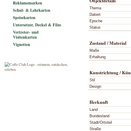
Objektdetails
Reklamemarken
Thema
Schul- & Lehrkarten
Datiert
Speisekarten
Epoche
Untersetzer, Deckel & Filze
Status
Vertreter- und
Visitenkarten
Zustand / Material
Vignetten
Maße
Erhaltung
Kunstrichtung / Küns
Stil
Design
Herkunft
Land
Bundesland
Stadt/Ortsteil
Straße