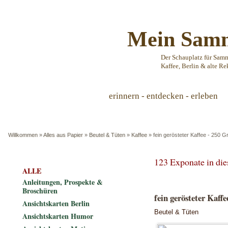
Mein Samm
Der Schauplatz für Sam
Kaffee, Berlin & alte Re
erinnern - entdecken - erleben
Willkommen
»
Alles aus Papier
»
Beutel & Tüten
»
Kaffee
»
fein gerösteter Kaffee - 250 
123 Exponate in di
ALLE
Anleitungen, Prospekte &
Broschüren
fein gerösteter Kaf
Ansichtskarten Berlin
Beutel & Tüten
Ansichtskarten Humor