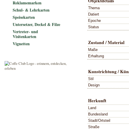
Objektdetails
Reklamemarken
Thema
Schul- & Lehrkarten
Datiert
Speisekarten
Epoche
Untersetzer, Deckel & Filze
Status
Vertreter- und
Visitenkarten
Zustand / Material
Vignetten
Maße
Erhaltung
Kunstrichtung / Küns
Stil
Design
Herkunft
Land
Bundesland
Stadt/Ortsteil
Straße