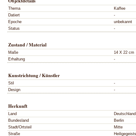
Objektdetails
Thema
Kaffee
Datiert
-
Epoche
unbekannt
Status
-
Zustand / Material
Maße
14 X 22 cm
Erhaltung
-
Kunstrichtung / Künstler
Stil
-
Design
-
Herkunft
Land
Deutschland
Bundesland
Berlin
Stadt/Ortsteil
Mitte
Straße
Heiligegeists