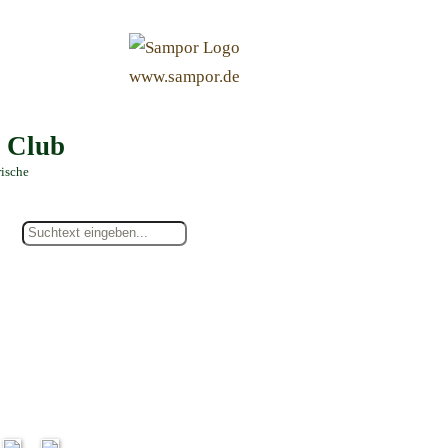
&
www.sampor.de
e Club
rische