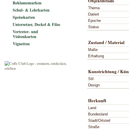
Objektdetails
Reklamemarken
Thema
Schul- & Lehrkarten
Datiert
Speisekarten
Epoche
Untersetzer, Deckel & Filze
Status
Vertreter- und
Visitenkarten
Zustand / Material
Vignetten
Maße
Erhaltung
Kunstrichtung / Küns
Stil
Design
Herkunft
Land
Bundesland
Stadt/Ortsteil
Straße