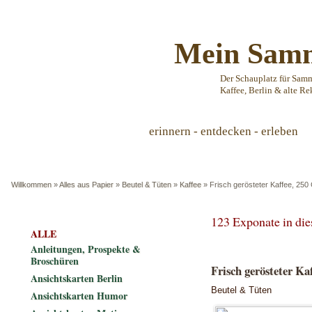
Mein Samm
Der Schauplatz für Sam
Kaffee, Berlin & alte Re
erinnern - entdecken - erleben
Willkommen
»
Alles aus Papier
»
Beutel & Tüten
»
Kaffee
»
Frisch gerösteter Kaffee, 25
123 Exponate in di
ALLE
Anleitungen, Prospekte &
Broschüren
Frisch gerösteter K
Ansichtskarten Berlin
Beutel & Tüten
Ansichtskarten Humor