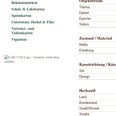
Objektdetails
Reklamemarken
Thema
Schul- & Lehrkarten
Datiert
Speisekarten
Epoche
Untersetzer, Deckel & Filze
Status
Vertreter- und
Visitenkarten
Zustand / Material
Vignetten
Maße
Erhaltung
Kunstrichtung / Küns
Stil
Design
Herkunft
Land
Bundesland
Stadt/Ortsteil
Straße