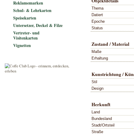
Objektdetails
Reklamemarken
Thema
Schul- & Lehrkarten
Datiert
Speisekarten
Epoche
Untersetzer, Deckel & Filze
Status
Vertreter- und
Visitenkarten
Zustand / Material
Vignetten
Maße
Erhaltung
Kunstrichtung / Küns
Stil
Design
Herkunft
Land
Bundesland
Stadt/Ortsteil
Straße