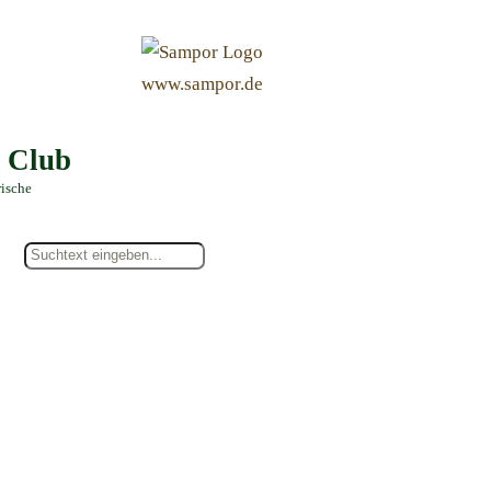
&
www.sampor.de
e Club
rische