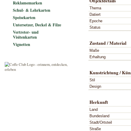
Objektdetails
Reklamemarken
Thema
Schul- & Lehrkarten
Datiert
Speisekarten
Epoche
Untersetzer, Deckel & Filze
Status
Vertreter- und
Visitenkarten
Zustand / Material
Vignetten
Maße
Erhaltung
Kunstrichtung / Küns
Stil
Design
Herkunft
Land
Bundesland
Stadt/Ortsteil
Straße