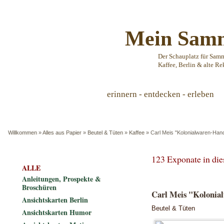
Mein Samm
Der Schauplatz für Sam
Kaffee, Berlin & alte Re
erinnern - entdecken - erleben
Willkommen
»
Alles aus Papier
»
Beutel & Tüten
»
Kaffee
»
Carl Meis "Kolonialwaren-Han
123 Exponate in di
ALLE
Anleitungen, Prospekte &
Broschüren
Carl Meis "Kolonia
Ansichtskarten Berlin
Beutel & Tüten
Ansichtskarten Humor