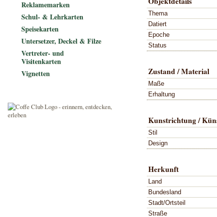
Objektdetails
Reklamemarken
Thema
Schul- & Lehrkarten
Datiert
Speisekarten
Epoche
Untersetzer, Deckel & Filze
Status
Vertreter- und
Visitenkarten
Zustand / Material
Vignetten
Maße
Erhaltung
Kunstrichtung / Küns
Stil
Design
Herkunft
Land
Bundesland
Stadt/Ortsteil
Straße