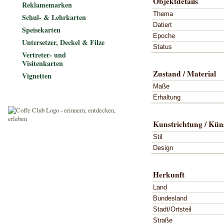
Objektdetails
Reklamemarken
Thema
Schul- & Lehrkarten
Datiert
Speisekarten
Epoche
Untersetzer, Deckel & Filze
Status
Vertreter- und
Visitenkarten
Zustand / Material
Vignetten
Maße
Erhaltung
Kunstrichtung / Küns
Stil
Design
Herkunft
Land
Bundesland
Stadt/Ortsteil
Straße