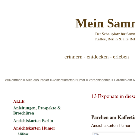
Mein Samm
Der Schauplatz für Sam
Kaffee, Berlin & alte Re
erinnern - entdecken - erleben
Willkommen
»
Alles aus Papier
»
Ansichtskarten Humor
»
verschiedenes
»
Pärchen am Ka
13 Exponate in die
ALLE
Anleitungen, Prospekte &
Broschüren
Pärchen am Kaffeetis
Ansichtskarten Berlin
Ansichtskarten Humor
Ansichtskarten Humor
Militär