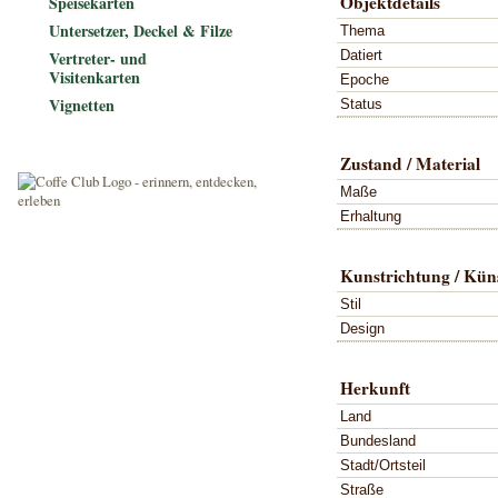
Objektdetails
Speisekarten
Untersetzer, Deckel & Filze
Thema
Datiert
Vertreter- und
Visitenkarten
Epoche
Vignetten
Status
Zustand / Material
Maße
Erhaltung
Kunstrichtung / Küns
Stil
Design
Herkunft
Land
Bundesland
Stadt/Ortsteil
Straße