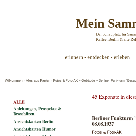
Mein Samm
Der Schauplatz für Sam
Kaffee, Berlin & alte Re
erinnern - entdecken - erleben
Willkommen
»
Alles aus Papier
»
Fotos & Foto-AK
»
Gebäude
»
Berliner Funkturm "Besu
45 Exponate in die
ALLE
Anleitungen, Prospekte &
Broschüren
Berliner Funkturm "
Ansichtskarten Berlin
08.08.1937
Ansichtskarten Humor
Fotos & Foto-AK