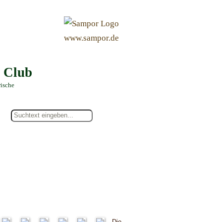
&
www.sampor.de
e Club
rische
Die