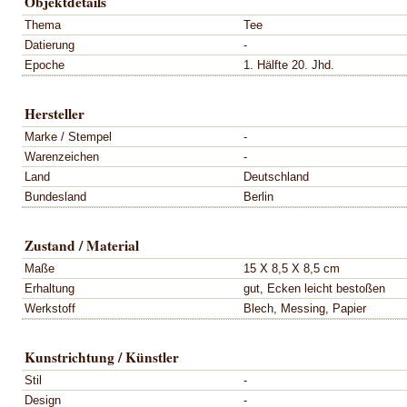
Objektdetails
Thema
Tee
Datierung
-
Epoche
1. Hälfte 20. Jhd.
Hersteller
Marke / Stempel
-
Warenzeichen
-
Land
Deutschland
Bundesland
Berlin
Zustand / Material
Maße
15 X 8,5 X 8,5 cm
Erhaltung
gut, Ecken leicht bestoßen
Werkstoff
Blech, Messing, Papier
Kunstrichtung / Künstler
Stil
-
Design
-