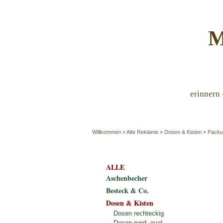
M
erinnern 
Willkommen
»
Alte Reklame
»
Dosen & Kisten
»
Packu
ALLE
Aschenbecher
Besteck & Co.
Dosen & Kisten
Dosen rechteckig
Dosen rund, oval