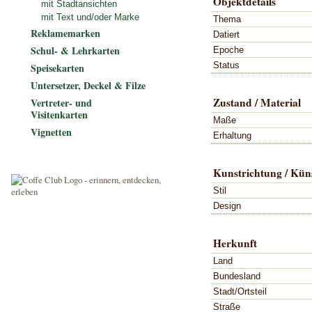
Objektdetails
mit Stadtansichten
mit Text und/oder Marke
Thema
Reklamemarken
Datiert
Schul- & Lehrkarten
Epoche
Status
Speisekarten
Untersetzer, Deckel & Filze
Zustand / Material
Vertreter- und
Visitenkarten
Maße
Vignetten
Erhaltung
Kunstrichtung / Küns
Stil
Design
Herkunft
Land
Bundesland
Stadt/Ortsteil
Straße