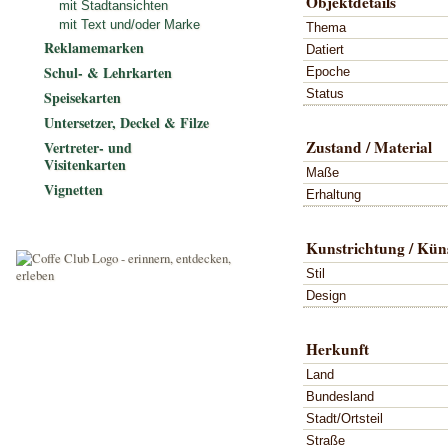
Objektdetails
mit Stadtansichten
mit Text und/oder Marke
Thema
Reklamemarken
Datiert
Schul- & Lehrkarten
Epoche
Status
Speisekarten
Untersetzer, Deckel & Filze
Zustand / Material
Vertreter- und
Visitenkarten
Maße
Vignetten
Erhaltung
Kunstrichtung / Küns
Stil
Design
Herkunft
Land
Bundesland
Stadt/Ortsteil
Straße