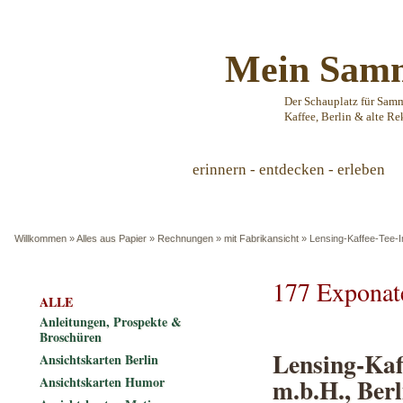
Mein Samm
Der Schauplatz für Sam
Kaffee, Berlin & alte Re
erinnern - entdecken - erleben
Willkommen
»
Alles aus Papier
»
Rechnungen
»
mit Fabrikansicht
»
Lensing-Kaffee-Tee-I
177 Exponat
ALLE
Anleitungen, Prospekte &
Broschüren
Lensing-Kaf
Ansichtskarten Berlin
m.b.H., Ber
Ansichtskarten Humor