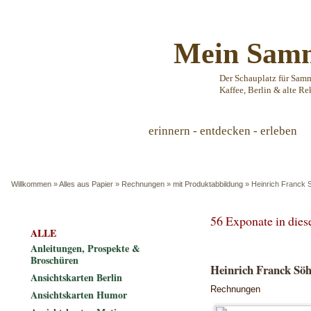
Mein Samm
Der Schauplatz für Sam
Kaffee, Berlin & alte Re
erinnern - entdecken - erleben
Willkommen
»
Alles aus Papier
»
Rechnungen
»
mit Produktabbildung
»
Heinrich Franck 
56 Exponate in die
ALLE
Anleitungen, Prospekte &
Broschüren
Heinrich Franck Sö
Ansichtskarten Berlin
Rechnungen
Ansichtskarten Humor