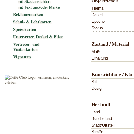
Objektdetails
mit Stadtansichten
mit Text und/oder Marke
Thema
Reklamemarken
Datiert
Schul- & Lehrkarten
Epoche
Status
Speisekarten
Untersetzer, Deckel & Filze
Zustand / Material
Vertreter- und
Visitenkarten
Maße
Vignetten
Erhaltung
Kunstrichtung / Küns
Stil
Design
Herkunft
Land
Bundesland
Stadt/Ortsteil
Straße