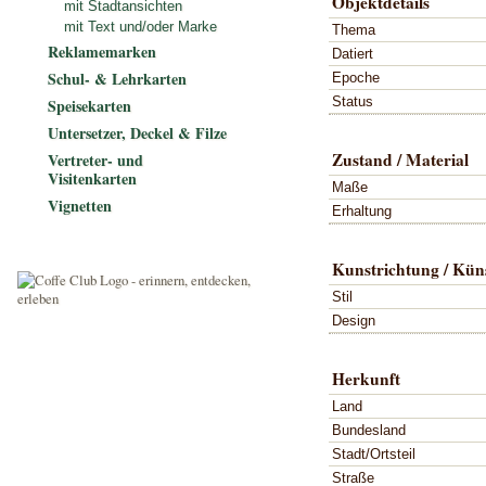
Objektdetails
mit Stadtansichten
mit Text und/oder Marke
Thema
Reklamemarken
Datiert
Schul- & Lehrkarten
Epoche
Status
Speisekarten
Untersetzer, Deckel & Filze
Zustand / Material
Vertreter- und
Visitenkarten
Maße
Vignetten
Erhaltung
Kunstrichtung / Küns
Stil
Design
Herkunft
Land
Bundesland
Stadt/Ortsteil
Straße