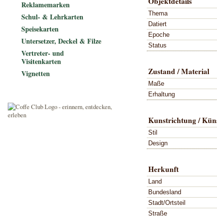
Objektdetails
Reklamemarken
Thema
Schul- & Lehrkarten
Datiert
Speisekarten
Epoche
Untersetzer, Deckel & Filze
Status
Vertreter- und
Visitenkarten
Zustand / Material
Vignetten
Maße
Erhaltung
Kunstrichtung / Küns
Stil
Design
Herkunft
Land
Bundesland
Stadt/Ortsteil
Straße