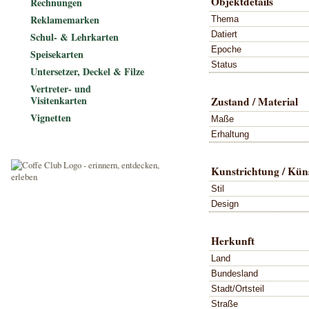
Objektdetails
Rechnungen
Reklamemarken
Thema
Datiert
Schul- & Lehrkarten
Epoche
Speisekarten
Status
Untersetzer, Deckel & Filze
Vertreter- und
Visitenkarten
Zustand / Material
Vignetten
Maße
Erhaltung
Kunstrichtung / Küns
Stil
Design
Herkunft
Land
Bundesland
Stadt/Ortsteil
Straße