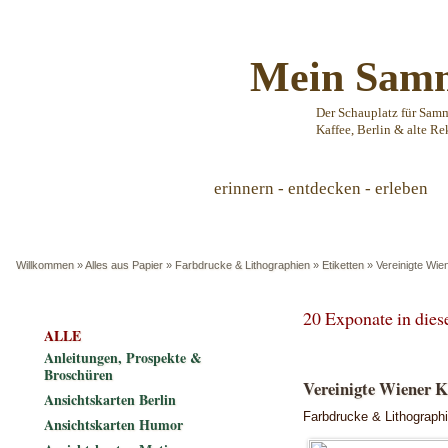
Mein Samm
Der Schauplatz für Sam
Kaffee, Berlin & alte Re
erinnern - entdecken - erleben
Willkommen
»
Alles aus Papier
»
Farbdrucke & Lithographien
»
Etiketten
»
Vereinigte Wie
20 Exponate in die
ALLE
Anleitungen, Prospekte &
Broschüren
Vereinigte Wiener K
Ansichtskarten Berlin
Farbdrucke & Lithograph
Ansichtskarten Humor