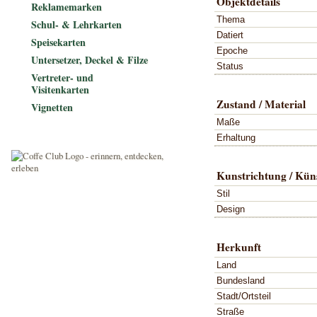
Objektdetails
Reklamemarken
Thema
Schul- & Lehrkarten
Datiert
Speisekarten
Epoche
Untersetzer, Deckel & Filze
Status
Vertreter- und
Visitenkarten
Zustand / Material
Vignetten
Maße
Erhaltung
Kunstrichtung / Küns
Stil
Design
Herkunft
Land
Bundesland
Stadt/Ortsteil
Straße