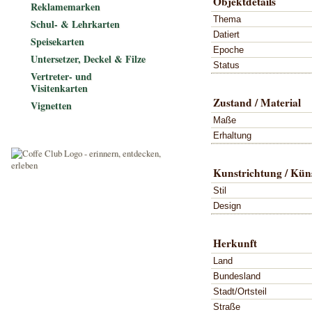
Objektdetails
Reklamemarken
Thema
Schul- & Lehrkarten
Datiert
Speisekarten
Epoche
Untersetzer, Deckel & Filze
Status
Vertreter- und
Visitenkarten
Zustand / Material
Vignetten
Maße
Erhaltung
Kunstrichtung / Küns
Stil
Design
Herkunft
Land
Bundesland
Stadt/Ortsteil
Straße