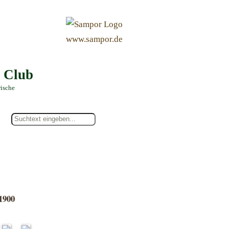
&
www.sampor.de
e Club
rische
1900