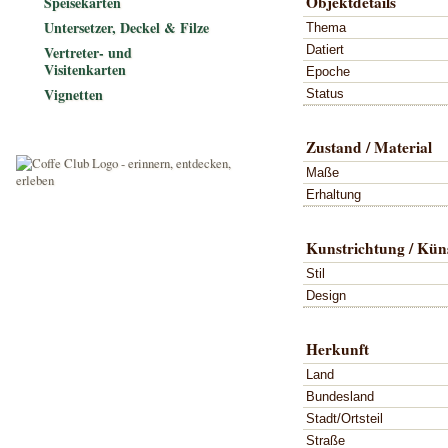
Objektdetails
Speisekarten
Untersetzer, Deckel & Filze
Thema
Datiert
Vertreter- und
Visitenkarten
Epoche
Vignetten
Status
Zustand / Material
Maße
Erhaltung
Kunstrichtung / Küns
Stil
Design
Herkunft
Land
Bundesland
Stadt/Ortsteil
Straße