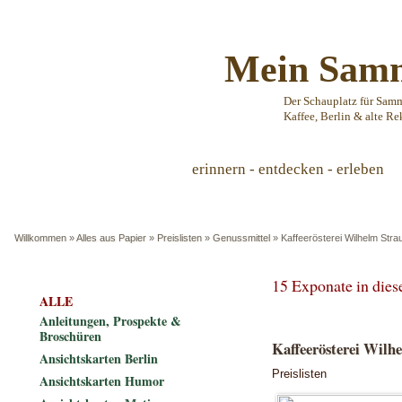
Mein Samm
Der Schauplatz für Sam
Kaffee, Berlin & alte Re
erinnern - entdecken - erleben
Willkommen
»
Alles aus Papier
»
Preislisten
»
Genussmittel
»
Kaffeerösterei Wilhelm Stra
15 Exponate in die
ALLE
Anleitungen, Prospekte &
Broschüren
Kaffeerösterei Wilhe
Ansichtskarten Berlin
Preislisten
Ansichtskarten Humor