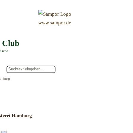
&
www.sampor.de
e Club
rische
Hamburg
österei Hamburg