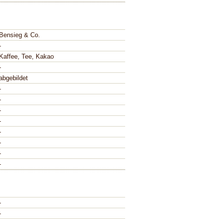
Bensieg & Co.
-
Kaffee, Tee, Kakao
-
abgebildet
-
-
-
-
-
-
-
-
-
-