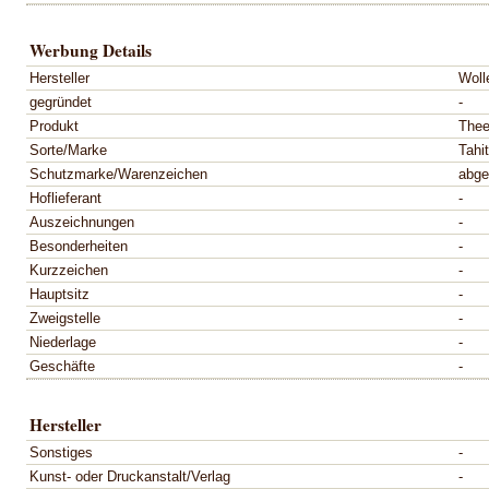
Werbung Details
Hersteller
Woll
gegründet
-
Produkt
Thee
Sorte/Marke
Tahit
Schutzmarke/Warenzeichen
abge
Hoflieferant
-
Auszeichnungen
-
Besonderheiten
-
Kurzzeichen
-
Hauptsitz
-
Zweigstelle
-
Niederlage
-
Geschäfte
-
Hersteller
Sonstiges
-
Kunst- oder Druckanstalt/Verlag
-