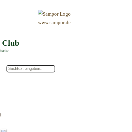
&
www.sampor.de
e Club
rische
t