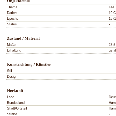
Objektdetails
Thema
Tee
Datiert
19.0
Epoche
1871
Status
-
Zustand / Material
Maße
23,5
Erhaltung
gefal
Kunstrichtung / Künstler
Stil
-
Design
-
Herkunft
Land
Deut
Bundesland
Ham
Stadt/Ortsteil
Ham
Straße
-