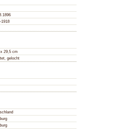
3.1896
-1918
 x 29,5 cm
tet, gelocht
schland
burg
burg