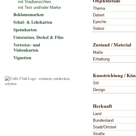
Objektdetails
mit Stadtansichten
mit Text und/oder Marke
Thema
Reklamemarken
Datiert
Schul- & Lehrkarten
Epoche
Status
Speisekarten
Untersetzer, Deckel & Filze
Zustand / Material
Vertreter- und
Visitenkarten
Maße
Vignetten
Erhaltung
Kunstrichtung / Küns
Stil
Design
Herkunft
Land
Bundesland
Stadt/Ortsteil
Straße