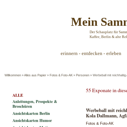
Mein Samm
Der Schauplatz für Sam
Kaffee, Berlin & alte Re
erinnern - entdecken - erleben
Willkommen
»
Alles aus Papier
»
Fotos & Foto-AK
»
Personen
»
Werbeball mit reichhalti
55 Exponate in die
ALLE
Anleitungen, Prospekte &
Broschüren
Werbeball mit reic
Ansichtskarten Berlin
Kola Dallmann, Agfa
Ansichtskarten Humor
Fotos & Foto-AK