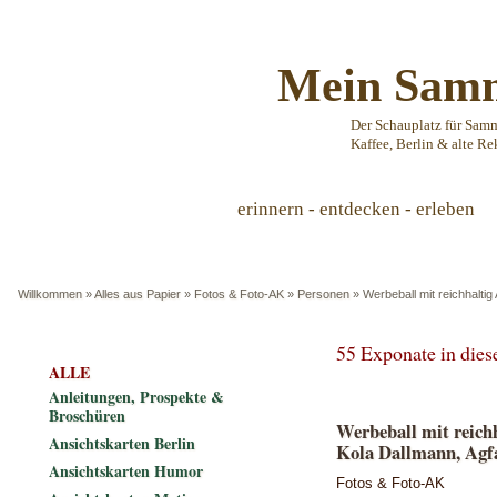
Mein Samm
Der Schauplatz für Sam
Kaffee, Berlin & alte Re
erinnern - entdecken - erleben
Willkommen
»
Alles aus Papier
»
Fotos & Foto-AK
»
Personen
»
Werbeball mit reichhalti
55 Exponate in die
ALLE
Anleitungen, Prospekte &
Broschüren
Werbeball mit reic
Ansichtskarten Berlin
Kola Dallmann, Agfa
Ansichtskarten Humor
Fotos & Foto-AK