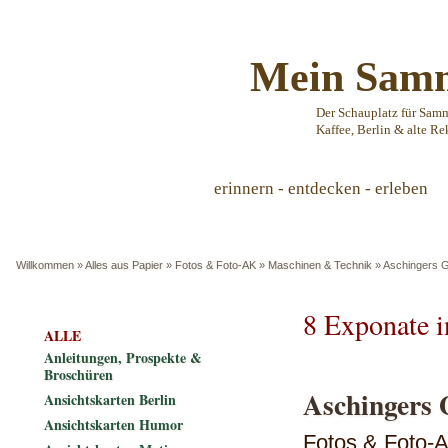
Mein Samm
Der Schauplatz für Sam
Kaffee, Berlin & alte Re
erinnern - entdecken - erleben
Willkommen
»
Alles aus Papier
»
Fotos & Foto-AK
»
Maschinen & Technik
»
Aschingers G
8 Exponate 
ALLE
Anleitungen, Prospekte &
Broschüren
Aschingers 
Ansichtskarten Berlin
Ansichtskarten Humor
Fotos & Foto-