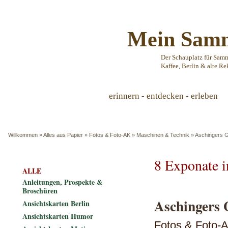
Mein Samm
Der Schauplatz für Sam
Kaffee, Berlin & alte Re
erinnern - entdecken - erleben
Willkommen
»
Alles aus Papier
»
Fotos & Foto-AK
»
Maschinen & Technik
»
Aschingers G
8 Exponate 
ALLE
Anleitungen, Prospekte &
Broschüren
Aschingers 
Ansichtskarten Berlin
Ansichtskarten Humor
Fotos & Foto-