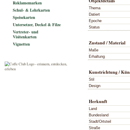
Objektdetails
Reklamemarken
Thema
Schul- & Lehrkarten
Datiert
Speisekarten
Epoche
Untersetzer, Deckel & Filze
Status
Vertreter- und
Visitenkarten
Zustand / Material
Vignetten
Maße
Erhaltung
Kunstrichtung / Küns
Stil
Design
Herkunft
Land
Bundesland
Stadt/Ortsteil
Straße