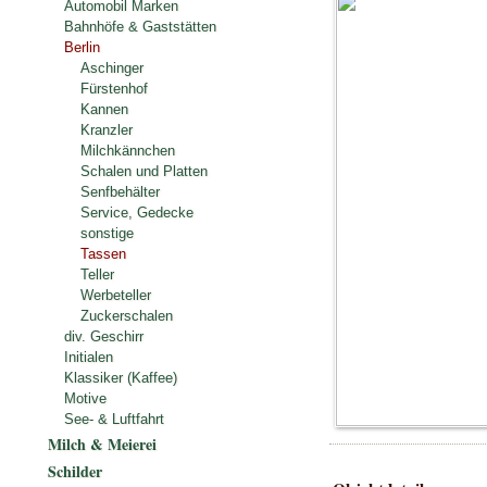
Automobil Marken
Bahnhöfe & Gaststätten
Berlin
Aschinger
Fürstenhof
Kannen
Kranzler
Milchkännchen
Schalen und Platten
Senfbehälter
Service, Gedecke
sonstige
Tassen
Teller
Werbeteller
Zuckerschalen
div. Geschirr
Initialen
Klassiker (Kaffee)
Motive
See- & Luftfahrt
Milch & Meierei
Schilder