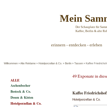
Mein Samm
Der Schauplatz für Sam
Kaffee, Berlin & alte Re
erinnern - entdecken - erleben
Willkommen
»
Alte Reklame
»
Hotelporzellan & Co.
»
Berlin
»
Tassen
»
Kaffee Friedrichsh
49 Exponate in die
ALLE
Aschenbecher
Besteck & Co.
Kaffee Friedrichshof,
Dosen & Kisten
Hotelporzellan & Co.
Hotelporzellan & Co.