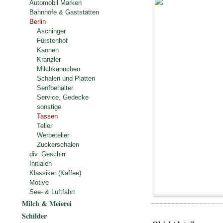
Automobil Marken
Bahnhöfe & Gaststätten
Berlin
Aschinger
Fürstenhof
Kannen
Kranzler
Milchkännchen
Schalen und Platten
Senfbehälter
Service, Gedecke
sonstige
Tassen
Teller
Werbeteller
Zuckerschalen
div. Geschirr
Initialen
Klassiker (Kaffee)
Motive
See- & Luftfahrt
Milch & Meierei
Schilder