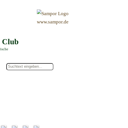
&
www.sampor.de
e Club
rische