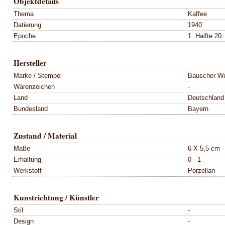
Objektdetails
Thema
Kaffee
Datierung
1940
Epoche
1. Hälfte 20.
Hersteller
Marke / Stempel
Bauscher W
Warenzeichen
-
Land
Deutschland
Bundesland
Bayern
Zustand / Material
Maße
6 X 5,5 cm
Erhaltung
0 - 1
Werkstoff
Porzellan
Kunstrichtung / Künstler
Stil
-
Design
-