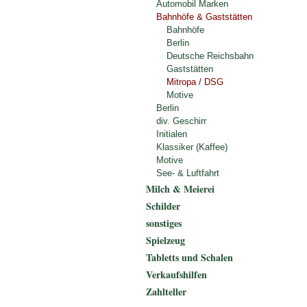
Automobil Marken
Bahnhöfe & Gaststätten
Bahnhöfe
Berlin
Deutsche Reichsbahn
Gaststätten
Mitropa / DSG
Motive
Berlin
div. Geschirr
Initialen
Klassiker (Kaffee)
Motive
See- & Luftfahrt
Milch & Meierei
Schilder
sonstiges
Spielzeug
Tabletts und Schalen
Verkaufshilfen
Zahlteller