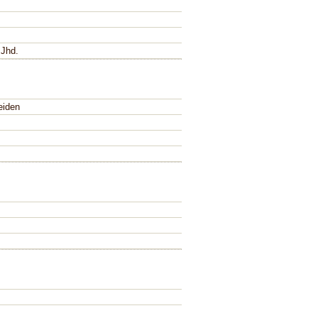
 Jhd.
eiden