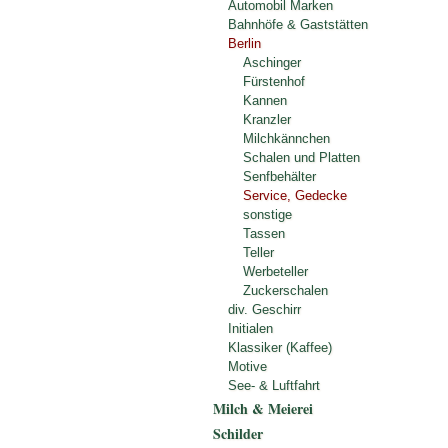
Automobil Marken
Bahnhöfe & Gaststätten
Berlin
Aschinger
Fürstenhof
Kannen
Kranzler
Milchkännchen
Schalen und Platten
Senfbehälter
Service, Gedecke
sonstige
Tassen
Teller
Werbeteller
Zuckerschalen
div. Geschirr
Initialen
Klassiker (Kaffee)
Motive
See- & Luftfahrt
Milch & Meierei
Schilder