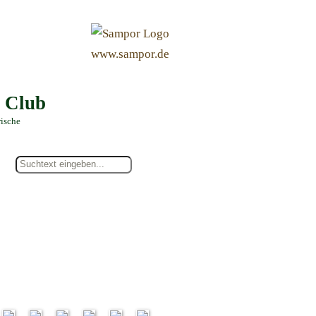
&
www.sampor.de
e Club
rische