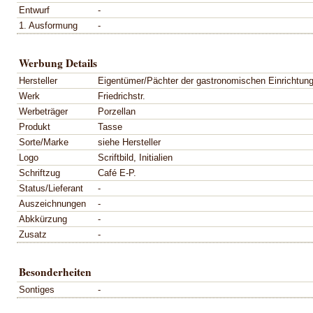
Entwurf
-
1. Ausformung
-
Werbung Details
Hersteller
Eigentümer/Pächter der gastronomischen Einrichtun
Werk
Friedrichstr.
Werbeträger
Porzellan
Produkt
Tasse
Sorte/Marke
siehe Hersteller
Logo
Scriftbild, Initialien
Schriftzug
Café E-P.
Status/Lieferant
-
Auszeichnungen
-
Abkkürzung
-
Zusatz
-
Besonderheiten
Sontiges
-